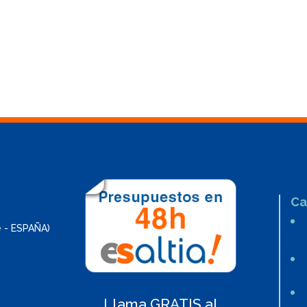
Ca
e - ESPAÑA)
Llama GRATIS al