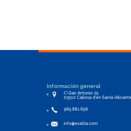
Información general
C\San Antonio 25
03510 Callosa d'en Sarrià (Alicant
965.881.658
info@esaltia.com